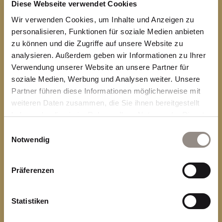
Diese Webseite verwendet Cookies
Antrieb
Erfolg
Konsequenz
Wir verwenden Cookies, um Inhalte und Anzeigen zu
Verzahnung
Balance
personalisieren, Funktionen für soziale Medien anbieten
zu können und die Zugriffe auf unsere Website zu
Kompetenz
Reife
Richtung
analysieren. Außerdem geben wir Informationen zu Ihrer
Verwendung unserer Website an unsere Partner für
Führung
Sinnhaftigkeit
soziale Medien, Werbung und Analysen weiter. Unsere
Wachstum
Vertrauen
Partner führen diese Informationen möglicherweise mit
weiteren Daten zusammen, die Sie ihnen bereitgestellt
Kontinuität
Zuversicht
Werte
haben oder die sie im Rahmen Ihrer Nutzung der Dienste
gesammelt haben.
Vorsprung
Angst
Charakter
Einwilligungsauswahl
Notwendig
Verdichtung
Stärke
Verantwortung
Nachfolge
Präferenzen
Ehrlichkeit
Gewinn
Mut
Statistiken
Macht
Identität
Ethik