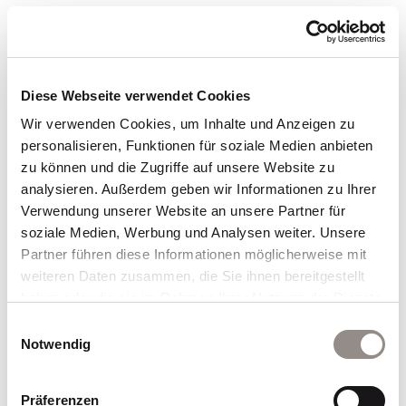
Quellen
Diese Webseite verwendet Cookies
Pressebericht, Originalerscheinung: 2015
Wir verwenden Cookies, um Inhalte und Anzeigen zu
personalisieren, Funktionen für soziale Medien anbieten
Über Bernhard Schweizer und seine 25
zu können und die Zugriffe auf unsere Website zu
Jahre Erfahrung
analysieren. Außerdem geben wir Informationen zu Ihrer
Verwendung unserer Website an unsere Partner für
soziale Medien, Werbung und Analysen weiter. Unsere
Partner führen diese Informationen möglicherweise mit
Meine
weiteren Daten zusammen, die Sie ihnen bereitgestellt
haben oder die sie im Rahmen Ihrer Nutzung der Dienste
Leistungsbereiche
gesammelt haben.
Einwilligungsauswahl
Notwendig
Vertiefte Gedanken zu Wandel, Führung und
Präferenzen