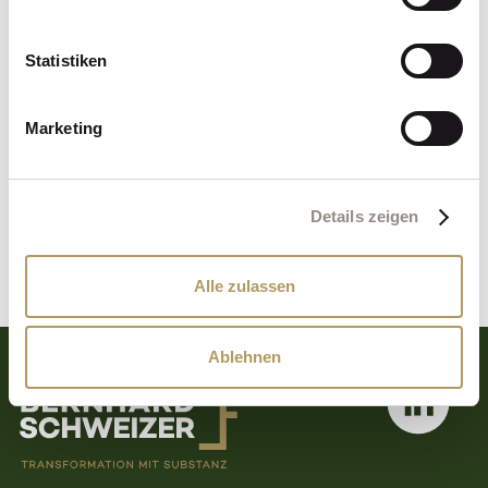
Organisationsentwicklung
finden Sie ebenfalls
in meinen Leistungsbereichen.
Statistiken
MEHR ERFAHREN
Marketing
Details zeigen
Alle zulassen
Ablehnen