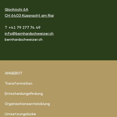
Glorihöchi 6A
CH 6403 Küssnacht am Rigi
T +41 79 277 74 49
info@bernhardschweizer.ch
bernhardschweizer.ch
ANGEBOT
Transformation
Entscheidungsfindung
Organisationsentwicklung
Umsetzungslücke