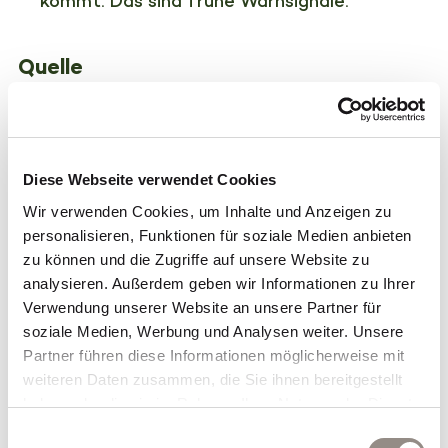
kommt. Das sind frühe Warnsignale.
Quelle
Kahneman, D. & Deaton, A. (2010). PNAS,
107(38), 16489-16493.
Diese Webseite verwendet Cookies
Wir verwenden Cookies, um Inhalte und Anzeigen zu
Mein Angebot
personalisieren, Funktionen für soziale Medien anbieten
zu können und die Zugriffe auf unsere Website zu
analysieren. Außerdem geben wir Informationen zu Ihrer
Organisationsentwicklung für Schweizer
Verwendung unserer Website an unsere Partner für
KMU
soziale Medien, Werbung und Analysen weiter. Unsere
Partner führen diese Informationen möglicherweise mit
weiteren Daten zusammen, die Sie ihnen bereitgestellt
Meine
haben oder die sie im Rahmen Ihrer Nutzung der Dienste
gesammelt haben.
Einwilligungsauswahl