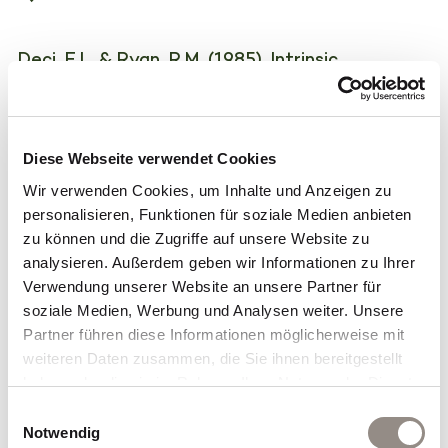
Deci, E.L. & Ryan, R.M. (1985). Intrinsic
Motivation and Self-Determination in Human
Behavior. Plenum Press, New York.
Diese Webseite verwendet Cookies
Mein Angebot
Wir verwenden Cookies, um Inhalte und Anzeigen zu
personalisieren, Funktionen für soziale Medien anbieten
zu können und die Zugriffe auf unsere Website zu
Executive Coaching
für
Entscheider:innen
analysieren. Außerdem geben wir Informationen zu Ihrer
in Schweizer KMU
Verwendung unserer Website an unsere Partner für
soziale Medien, Werbung und Analysen weiter. Unsere
Partner führen diese Informationen möglicherweise mit
Meine
weiteren Daten zusammen, die Sie ihnen bereitgestellt
haben oder die sie im Rahmen Ihrer Nutzung der Dienste
Leistungsbereiche
gesammelt haben.
Einwilligungsauswahl
Notwendig