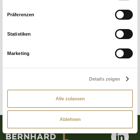
Präferenzen
Vertiefte Gedanken zu Wandel, Führung und
Organisationsentwicklung
finden Sie ebenfalls
in meinen Leistungsbereichen.
Statistiken
Marketing
MEHR ERFAHREN
Details zeigen
Alle zulassen
Ablehnen